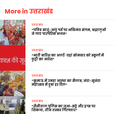
More in उत्तराखंड
उत्तराखंड
*पवित्र सातूं-आठूं पर्व पर भक्तिमय संगम, श्रद्धालुओं
ने गाए पारंपरिक भजन*
उत्तराखंड
*भारी बारिश का अलर्टः यहां सोमवार को स्कूलों में
छुट्टी का आदेश*
उत्तराखंड
*कुमाऊं में उमड़ा आस्था का सैलाब, नंदा-सुनंदा
महोत्सव में डूबा हर दिल*
उत्तराखंड
*नैनीताल पुलिस का जुआ-सट्टे और ड्रग्स पर
शिकंजा, तीन तस्कर गिरफ्तार*